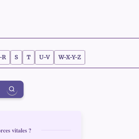
-R
S
T
U-V
W-X-Y-Z
rces vitales ?