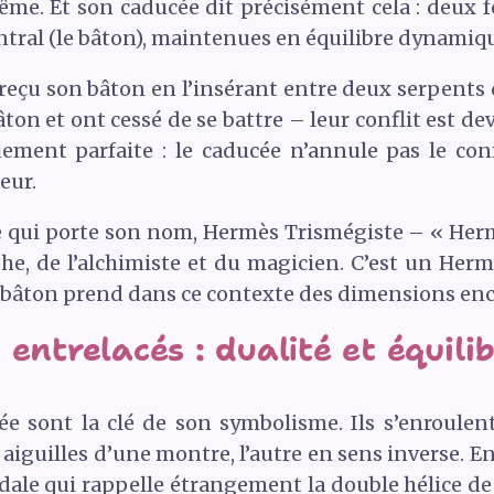
même. Et son caducée dit précisément cela : deux 
ntral (le bâton), maintenues en équilibre dynamiqu
reçu son bâton en l’insérant entre deux serpents 
ton et ont cessé de se battre – leur conflit est d
ent parfaite : le caducée n’annule pas le confli
eur.
 qui porte son nom, Hermès Trismégiste – « Hermè
e, de l’alchimiste et du magicien. C’est un Herm
bâton prend dans ce contexte des dimensions enco
entrelacés : dualité et équili
e sont la clé de son symbolisme. Ils s’enroule
 aiguilles d’une montre, l’autre en sens inverse. En
dale qui rappelle étrangement la double hélice de 