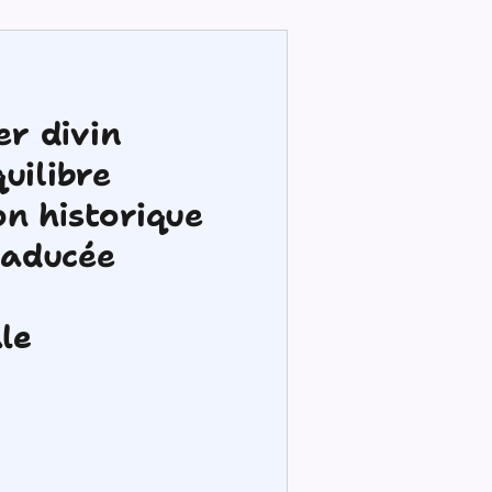
er divin
uilibre
on historique
caducée
le