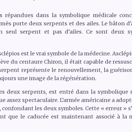
s répandues dans la symbolique médicale conc
mès porte deux serpents et des ailes. Le bâton d’
 seul serpent et pas d’ailes. Ce sont deux sy
clépios est le vrai symbole de la médecine. Asclépio
lève du centaure Chiron, il était capable de ressusci
erpent représente le renouvellement, la guériso
ujours une image de la régénération.
es deux serpents, est entré dans la symbolique
ique assez spectaculaire. L’armée américaine a ad
, confondant les deux symboles. Cette « erreur » s
nt que le caducée est maintenant associé à l