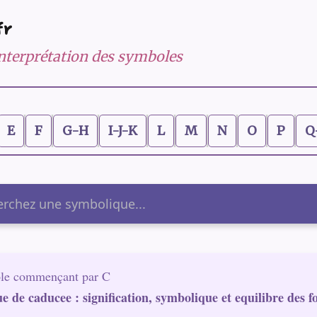
fr
 interprétation des symboles
E
F
G-H
I-J-K
L
M
N
O
P
Q
er
le commençant par C
e de caducee : signification, symbolique et equilibre des fo