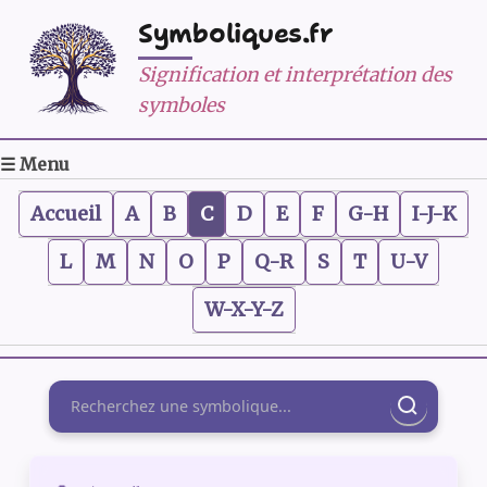
Symboliques.fr
Signification et interprétation des
symboles
☰ Menu
Accueil
A
B
C
D
E
F
G-H
I-J-K
L
M
N
O
P
Q-R
S
T
U-V
W-X-Y-Z
Rechercher