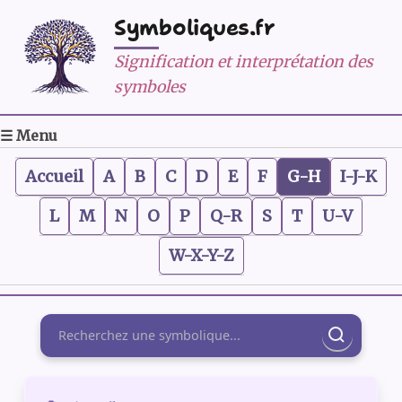
Symboliques.fr
Signification et interprétation des
symboles
☰ Menu
Accueil
A
B
C
D
E
F
G-H
I-J-K
L
M
N
O
P
Q-R
S
T
U-V
W-X-Y-Z
Rechercher