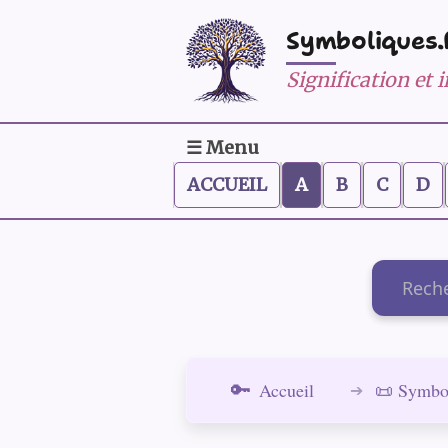
Symboliques.
Signification et
☰ Menu
ACCUEIL
A
B
C
D
Recherch
Accueil
📜 Symbo