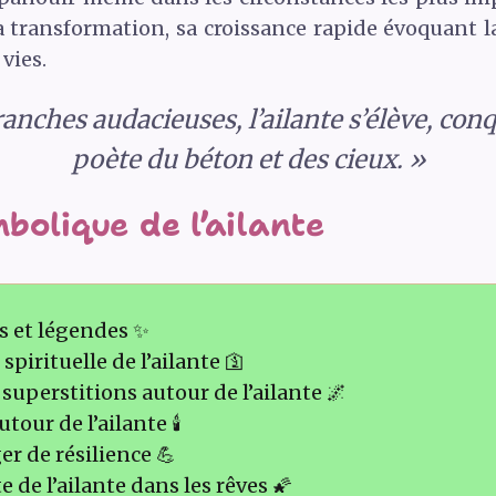
 transformation, sa croissance rapide évoquant 
vies.
anches audacieuses, l’ailante s’élève, con
poète du béton et des cieux. »
bolique de l’ailante
es et légendes ✨
pirituelle de l’ailante 🛐
superstitions autour de l’ailante 🌌
our de l’ailante 🕯️
r de résilience 💪
de l’ailante dans les rêves 🌠