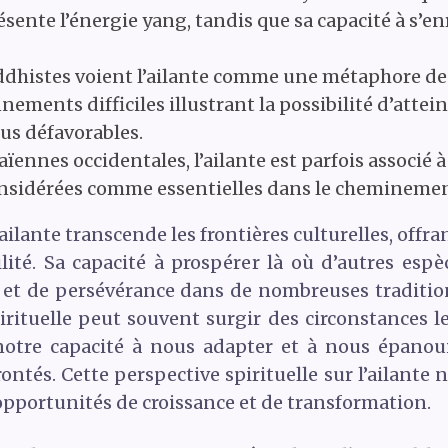
ésente l’énergie yang, tandis que sa capacité à s’
dhistes voient l’ailante comme une métaphore de l
ements difficiles illustrant la possibilité d’attein
lus défavorables.
ennes occidentales, l’ailante est parfois associé à l
considérées comme essentielles dans le cheminemen
ailante transcende les frontières culturelles, offra
bilité. Sa capacité à prospérer là où d’autres esp
t de persévérance dans de nombreuses traditions 
irituelle peut souvent surgir des circonstances l
notre capacité à nous adapter et à nous épanoui
tés. Cette perspective spirituelle sur l’ailante n
s opportunités de croissance et de transformation.