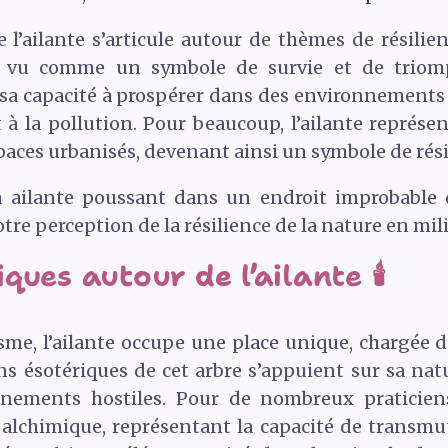
 l’ailante s’articule autour de thèmes de résilien
t vu comme un symbole de survie et de triomph
 sa capacité à prospérer dans des environnements u
 à la pollution. Pour beaucoup, l’ailante représen
paces urbanisés, devenant ainsi un symbole de rés
 ailante poussant dans un endroit improbable 
tre perception de la résilience de la nature en mil
ues autour de l’ailante 🕯️
sme, l’ailante occupe une place unique, chargée d
s ésotériques de cet arbre s’appuient sur sa natu
nements hostiles. Pour de nombreux praticiens d
alchimique, représentant la capacité de transmu