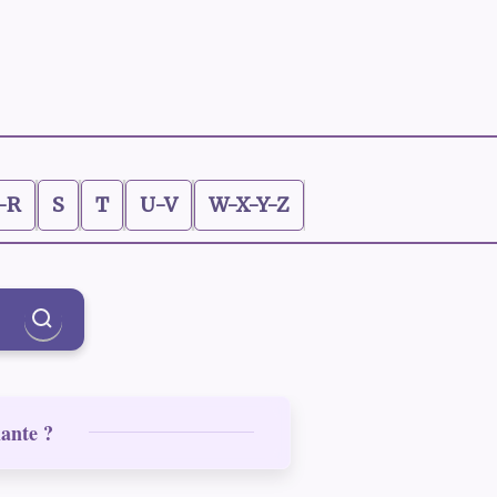
-R
S
T
U-V
W-X-Y-Z
lante ?