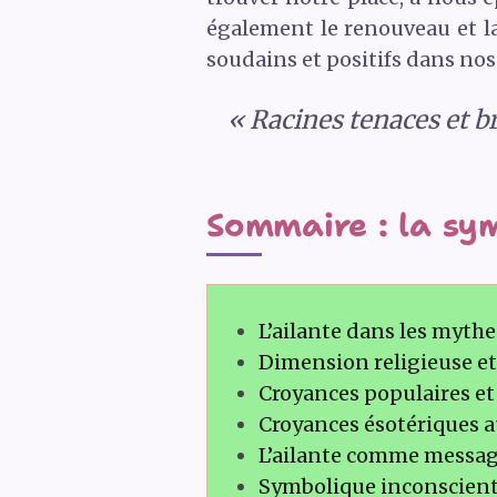
également le renouveau et la
soudains et positifs dans nos 
« Racines tenaces et br
Sommaire : la sym
L’ailante dans les myth
Dimension religieuse et s
Croyances populaires et 
Croyances ésotériques aut
L’ailante comme message
Symbolique inconsciente 