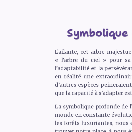
Symbolique d
L’ailante, cet arbre majest
« l’arbre du ciel » pour sa 
l’adaptabilité et la persévér
en réalité une extraordinai
d’autres espèces peineraient 
que la capacité à s’adapter est
La symbolique profonde de l’
monde en constante évolution
les forêts luxuriantes, nous 
trouver notre place, à nous 