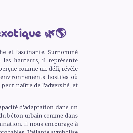
exotique 🌿🌎
iche et fascinante. Surnommé
s les hauteurs, il représente
t perçue comme un défi, révèle
s environnements hostiles où
peut naître de l’adversité, et
capacité d’adaptation dans un
es du béton urbain comme dans
rmination. Il nous encourage à
robables. L’ailante symbolise