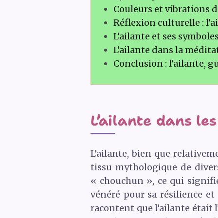
Couleurs et vibrations de
Réflexion culturelle : l’a
L’ailante et ses symbole
L’ailante dans la méditat
Conclusion : l’ailante, g
L’ailante dans le
L’ailante, bien que relative
tissu mythologique de divers
« chouchun », ce qui signifi
vénéré pour sa résilience et
racontent que l’ailante était