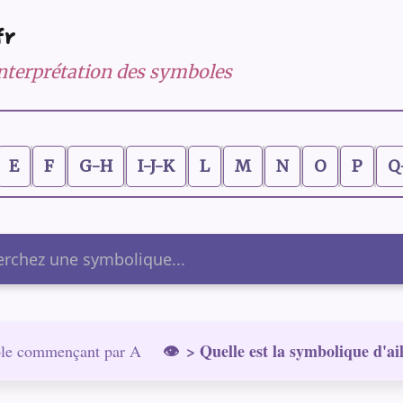
fr
 interprétation des symboles
E
F
G-H
I-J-K
L
M
N
O
P
Q
er
> Quelle est la symbolique d'ai
le commençant par A