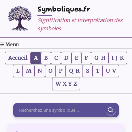
Symboliques.fr
Signification et interprétation des
symboles
☰ Menu
Accueil
A
B
C
D
E
F
G-H
I-J-K
L
M
N
O
P
Q-R
S
T
U-V
W-X-Y-Z
Rechercher