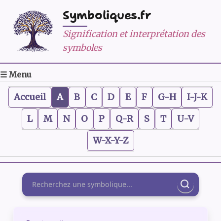
Symboliques.fr
Signification et interprétation des
symboles
☰ Menu
Accueil
A
B
C
D
E
F
G-H
I-J-K
L
M
N
O
P
Q-R
S
T
U-V
W-X-Y-Z
Rechercher