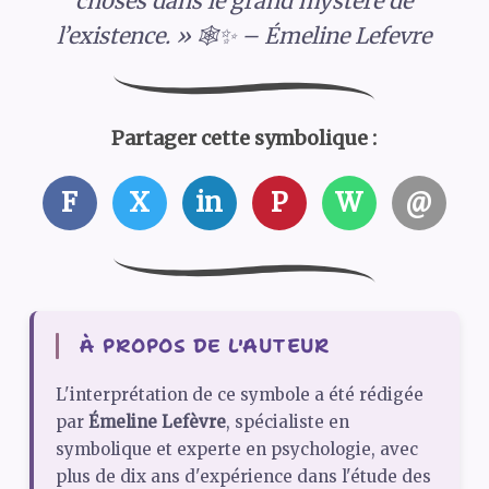
choses dans le grand mystère de
l’existence. » 🕸️✨ – Émeline Lefevre
Partager cette symbolique :
F
X
in
P
W
@
À PROPOS DE L'AUTEUR
L'interprétation de ce symbole a été rédigée
par
Émeline Lefèvre
, spécialiste en
symbolique et experte en psychologie, avec
plus de dix ans d'expérience dans l'étude des