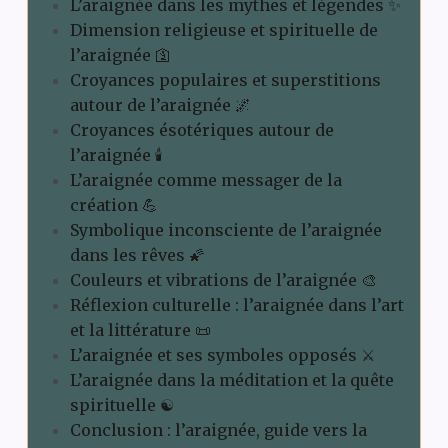
L’araignée dans les mythes et légendes ✨
Dimension religieuse et spirituelle de
l’araignée 🛐
Croyances populaires et superstitions
autour de l’araignée 🌌
Croyances ésotériques autour de
l’araignée 🕯️
L’araignée comme messager de la
création 💪
Symbolique inconsciente de l’araignée
dans les rêves 🌠
Couleurs et vibrations de l’araignée 🎨
Réflexion culturelle : l’araignée dans l’art
et la littérature 📜
L’araignée et ses symboles opposés ⚔️
L’araignée dans la méditation et la quête
spirituelle ☯️
Conclusion : l’araignée, guide vers la