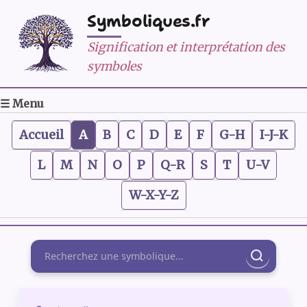
Symboliques.fr
Signification et interprétation des
symboles
☰ Menu
Accueil
A
B
C
D
E
F
G-H
I-J-K
L
M
N
O
P
Q-R
S
T
U-V
W-X-Y-Z
Rechercher