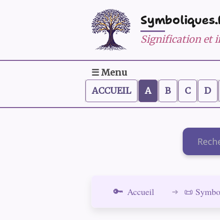
Symboliques.
Signification et
☰ Menu
ACCUEIL
A
B
C
D
Recherch
Accueil
📜 Symbo