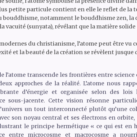
e soufie, l’atome symbolise la présence divine dan
 petite particule contient en elle le reflet de la t
du bouddhisme, notamment le bouddhisme zen, la 
la vacuité (sunyata), révélant que la matière solide 
 modernes du christianisme, l’atome peut être vu
exité et la beauté de la création se révèlent jusqu
e l’atome transcende les frontières entre science e
deux approches de la réalité. L’atome nous rapp
ibrante d’énergie et organisée selon des lois
ce sous-jacente. Cette vision résonne particul
l’univers un tout interconnecté plutôt qu’une coll
vec son noyau central et ses électrons en orbite
llustrant le principe hermétique « ce qui est en
ce entre microcosme et macrocosme a nourri