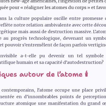
és new-age américaines, l’ingestion de petites q
quée pour « réaligner les atomes du corps » et favor
s la culture populaire oscille entre promesse d
 reflète notre relation ambivalente avec cette déc
étique mais aussi de destruction massive. L’atome
ace au progrès technologique, devenant un symbo
t pouvoir s’entremêlent de façon parfois vertigin
nvisible a-t-elle pu devenir un tel symbole c
tifique humain et sa capacité d’autodestruction?
ques autour de l’atome 🕯️
es contemporains, l’atome occupe une place priv
gmentée en d’innombrables points de perception.
ructure atomique une manifestation du grand œu