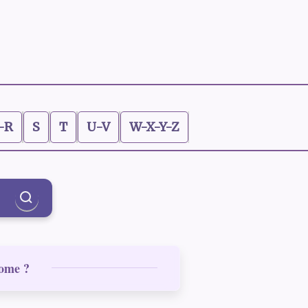
-R
S
T
U-V
W-X-Y-Z
tome ?