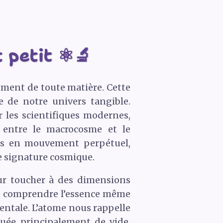
 petit ⚛️🔬
ement de toute matière. Cette
le de notre univers tangible.
r les scientifiques modernes,
e, entre le macrocosme et le
ons en mouvement perpétuel,
ne signature cosmique.
ur toucher à des dimensions
 de comprendre l’essence même
mentale. L’atome nous rappelle
uée principalement de vide,