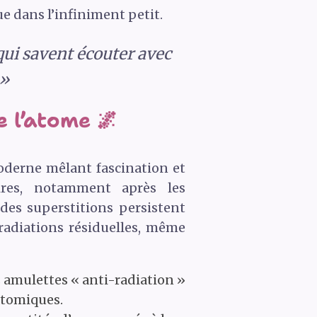
ue dans l’infiniment petit.
qui savent écouter avec
 »
 l’atome 🌌
moderne mêlant fascination et
ires, notamment après les
es superstitions persistent
radiations résiduelles, même
s amulettes « anti-radiation »
 atomiques.