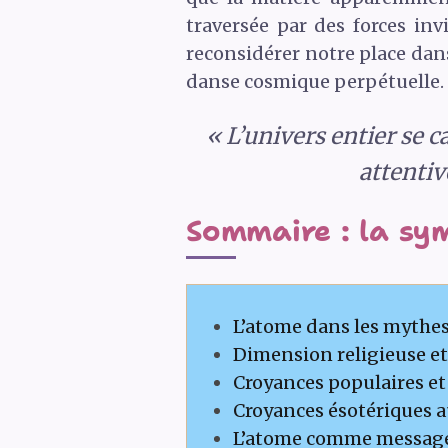
traversée par des forces inv
reconsidérer notre place dan
danse cosmique perpétuelle.
« L’univers entier se c
attentiv
Sommaire : la sy
L’atome dans les mythes
Dimension religieuse et 
Croyances populaires et
Croyances ésotériques au
L’atome comme messager