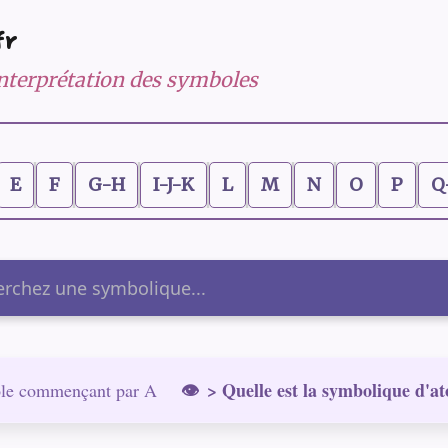
fr
 interprétation des symboles
E
F
G-H
I-J-K
L
M
N
O
P
Q
er
> Quelle est la symbolique d'a
le commençant par A