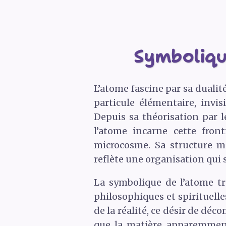
Symbolique
L’atome fascine par sa duali
particule élémentaire, invis
Depuis sa théorisation par l
l’atome incarne cette front
microcosme. Sa structure m
reflète une organisation qui s
La symbolique de l’atome t
philosophiques et spirituell
de la réalité, ce désir de dé
que la matière apparemment