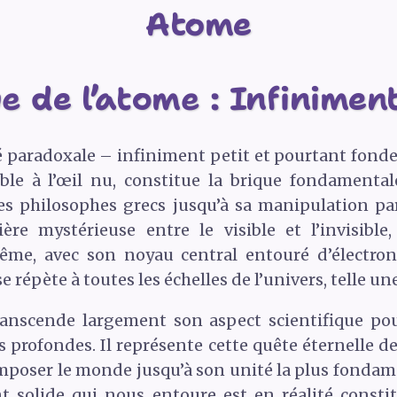
Atome
 de l’atome : Infiniment
té paradoxale – infiniment petit et pourtant fond
ible à l’œil nu, constitue la brique fondamenta
es philosophes grecs jusqu’à sa manipulation pa
ière mystérieuse entre le visible et l’invisibl
ême, avec son noyau central entouré d’électr
e répète à toutes les échelles de l’univers, telle u
ranscende largement son aspect scientifique po
es profondes. Il représente cette quête éternelle
composer le monde jusqu’à son unité la plus fonda
 solide qui nous entoure est en réalité constit