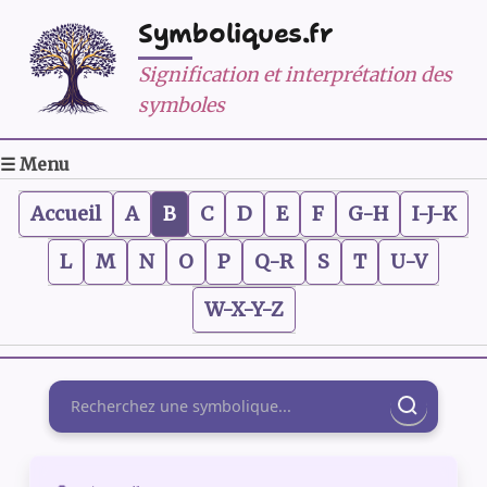
Symboliques.fr
Signification et interprétation des
symboles
☰ Menu
Accueil
A
B
C
D
E
F
G-H
I-J-K
L
M
N
O
P
Q-R
S
T
U-V
W-X-Y-Z
Rechercher