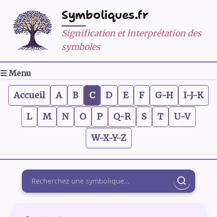
Symboliques.fr
Signification et interprétation des
symboles
☰ Menu
Accueil
A
B
C
D
E
F
G-H
I-J-K
L
M
N
O
P
Q-R
S
T
U-V
W-X-Y-Z
Rechercher