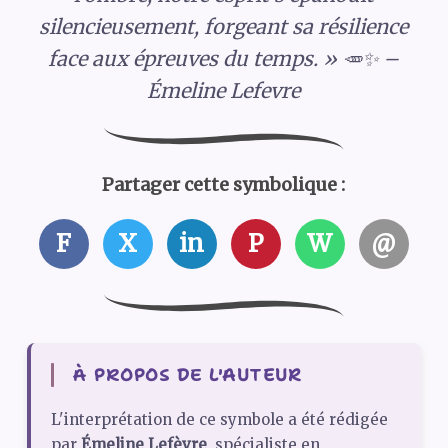
silencieusement, forgeant sa résilience
face aux épreuves du temps. » 🥕✨ –
Émeline Lefevre
Partager cette symbolique :
F
X
in
P
W
@
À PROPOS DE L'AUTEUR
L'interprétation de ce symbole a été rédigée
par
Émeline Lefèvre
, spécialiste en