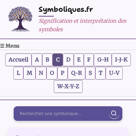
Symboliques.fr
Signification et interprétation des
symboles
☰ Menu
Accueil
A
B
C
D
E
F
G-H
I-J-K
L
M
N
O
P
Q-R
S
T
U-V
W-X-Y-Z
Rechercher