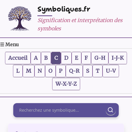
Symboliques.fr
Signification et interprétation des
symboles
☰ Menu
Accueil
A
B
C
D
E
F
G-H
I-J-K
L
M
N
O
P
Q-R
S
T
U-V
W-X-Y-Z
Rechercher