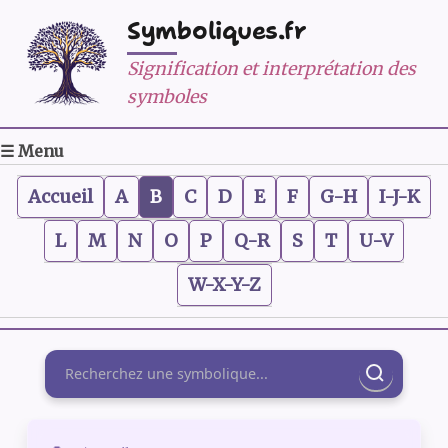
Symboliques.fr
Signification et interprétation des
symboles
☰ Menu
Accueil
A
B
C
D
E
F
G-H
I-J-K
L
M
N
O
P
Q-R
S
T
U-V
W-X-Y-Z
Rechercher