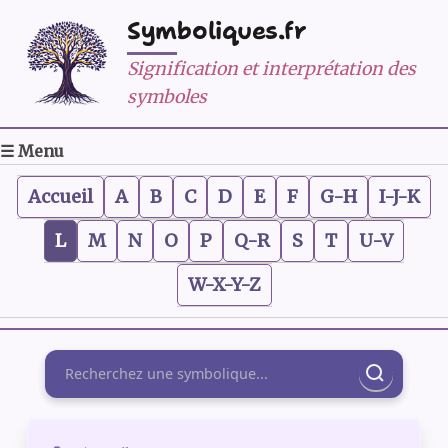
Symboliques.fr
Signification et interprétation des
symboles
☰ Menu
Accueil
A
B
C
D
E
F
G-H
I-J-K
L
M
N
O
P
Q-R
S
T
U-V
W-X-Y-Z
Rechercher