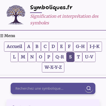
Symboliques.fr
Signification et interprétation des
symboles
☰ Menu
Accueil
A
B
C
D
E
F
G-H
I-J-K
L
M
N
O
P
Q-R
S
T
U-V
W-X-Y-Z
Rechercher