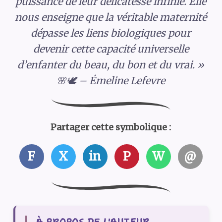
puissance de leur délicatesse infinie. Elle
nous enseigne que la véritable maternité
dépasse les liens biologiques pour
devenir cette capacité universelle
d’enfanter du beau, du bon et du vrai. »
🌸🕊️ – Émeline Lefevre
Partager cette symbolique :
F
X
in
P
W
@
À PROPOS DE L'AUTEUR