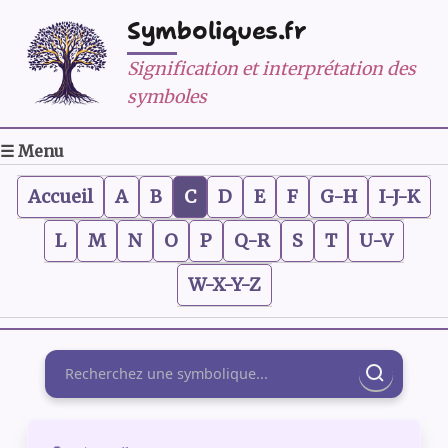
Symboliques.fr
Signification et interprétation des
symboles
☰ Menu
Accueil
A
B
C
D
E
F
G-H
I-J-K
L
M
N
O
P
Q-R
S
T
U-V
W-X-Y-Z
Rechercher