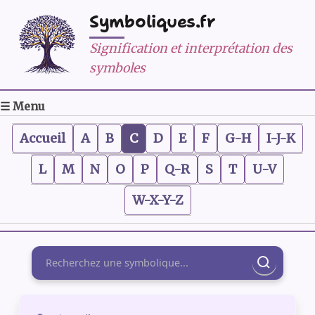
Symboliques.fr
Signification et interprétation des
symboles
☰ Menu
Accueil
A
B
C
D
E
F
G-H
I-J-K
L
M
N
O
P
Q-R
S
T
U-V
W-X-Y-Z
Rechercher