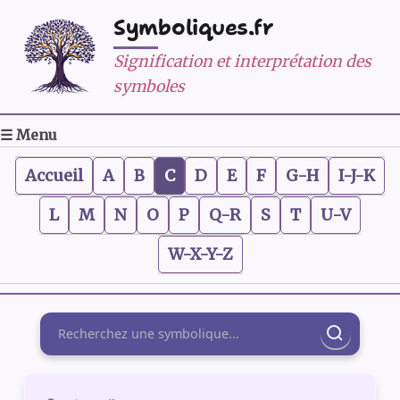
Symboliques.fr
Signification et interprétation des
symboles
☰ Menu
Accueil
A
B
C
D
E
F
G-H
I-J-K
L
M
N
O
P
Q-R
S
T
U-V
W-X-Y-Z
Rechercher