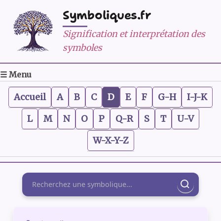
Symboliques.fr
Signification et interprétation des
symboles
☰ Menu
Accueil
A
B
C
D
E
F
G-H
I-J-K
L
M
N
O
P
Q-R
S
T
U-V
W-X-Y-Z
Rechercher