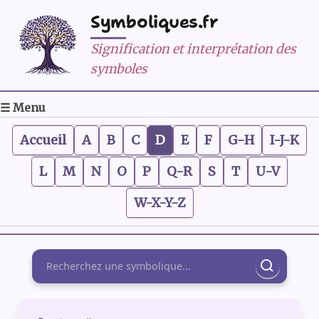
Symboliques.fr
Signification et interprétation des
symboles
☰ Menu
Accueil
A
B
C
D
E
F
G-H
I-J-K
L
M
N
O
P
Q-R
S
T
U-V
W-X-Y-Z
Rechercher