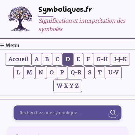
Symboliques.fr
Signification et interprétation des
symboles
☰ Menu
Accueil
A
B
C
D
E
F
G-H
I-J-K
L
M
N
O
P
Q-R
S
T
U-V
W-X-Y-Z
Rechercher