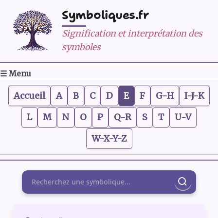
Symboliques.fr
Signification et interprétation des
symboles
☰ Menu
Accueil
A
B
C
D
E
F
G-H
I-J-K
L
M
N
O
P
Q-R
S
T
U-V
W-X-Y-Z
Rechercher