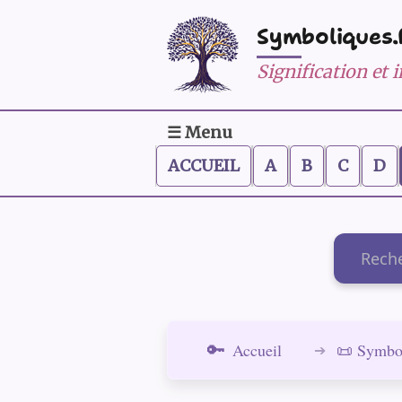
Symboliques.
Signification et
☰ Menu
ACCUEIL
A
B
C
D
Recherch
Accueil
📜 Symbo