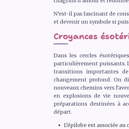
chagrins d’amour et redonner
N’est-il pas fascinant de con
et devenir un symbole si puiss
Croyances ésotériq
Dans les cercles ésotériqu
particulièrement puissants. L
transitions importantes d
changement profond. On dit
nouveaux chemins vers l’aveni
en explosions de vie nouvel
préparations destinées à a
départ.
L’épilobe est associée au