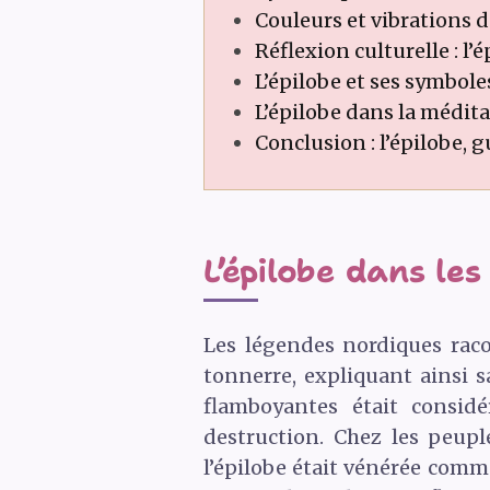
Couleurs et vibrations de
Réflexion culturelle : l’é
L’épilobe et ses symbole
L’épilobe dans la méditat
Conclusion : l’épilobe, g
L’épilobe dans le
Les légendes nordiques racon
tonnerre, expliquant ainsi s
flamboyantes était consi
destruction. Chez les peup
l’épilobe était vénérée comm