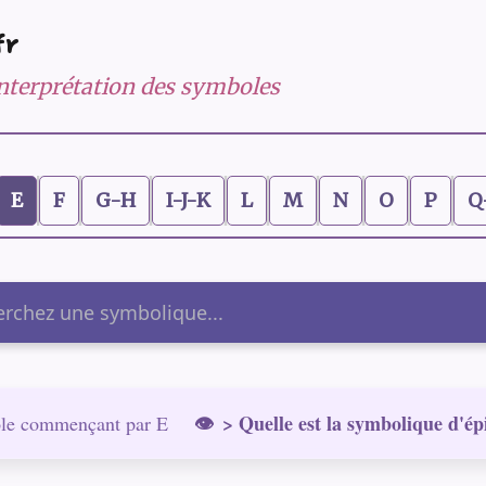
fr
 interprétation des symboles
E
F
G-H
I-J-K
L
M
N
O
P
Q
er
> Quelle est la symbolique d'ép
le commençant par E