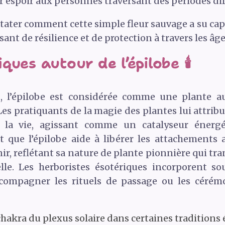
 espoir aux personnes traversant des périodes diff
stater comment cette simple fleur sauvage a su cap
ant de résilience et de protection à travers les âg
ues autour de l’épilobe 🕯️
es, l’épilobe est considérée comme une plante a
es pratiquants de la magie des plantes lui attribuen
e la vie, agissant comme un catalyseur énergé
 que l’épilobe aide à libérer les attachements 
r, reflétant sa nature de plante pionnière qui tr
le. Les herboristes ésotériques incorporent so
ccompagner les rituels de passage ou les cér
 chakra du plexus solaire dans certaines traditions