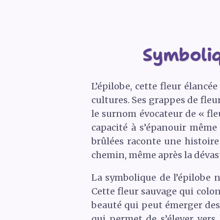
Symboliq
L’épilobe, cette fleur élancé
cultures. Ses grappes de fleu
le surnom évocateur de « fleu
capacité à s’épanouir même d
brûlées raconte une histoire
chemin, même après la dévas
La symbolique de l’épilobe n
Cette fleur sauvage qui colon
beauté qui peut émerger des 
qui permet de s’élever vers 