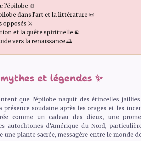
 l’épilobe 🎨
pilobe dans l’art et la littérature 📜
s opposés ⚔️
ion et la quête spirituelle ☯️
uide vers la renaissance 🌅
s mythes et légendes ✨
tent que l’épilobe naquit des étincelles jaillie
a présence soudaine après les orages et les incen
dérée comme un cadeau des dieux, une prome
les autochtones d’Amérique du Nord, particulièr
e une plante sacrée, messagère entre le monde des 