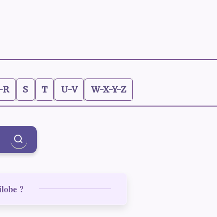
-R
S
T
U-V
W-X-Y-Z
ilobe ?