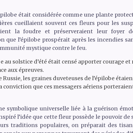
épilobe était considérée comme une plante protect
ières cueillaient souvent ces fleurs pour les su
aient la foudre et préserveraient leur foyer 
on que l’épilobe prospérait après les incendies sa
immunité mystique contre le feu.
obe au solstice d’été était censé apporter courage et
ace aux épreuves.
 Russie, les graines duveteuses de l’épilobe étaien
a conviction que ces messagers aériens porteraient
e symbolique universelle liée à la guérison émot
inspiré l’idée que cette fleur possède le pouvoir de 
rs traditions populaires, on préparait des tisan