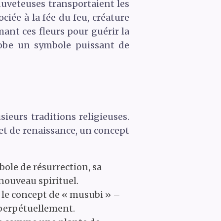
 duveteuses transportaient les
ociée à la fée du feu, créature
ant ces fleurs pour guérir la
pilobe un symbole puissant de

ieurs traditions religieuses.
 et de renaissance, un concept
ole de résurrection, sa
enouveau spirituel.
e le concept de « musubi » –
r perpétuellement.