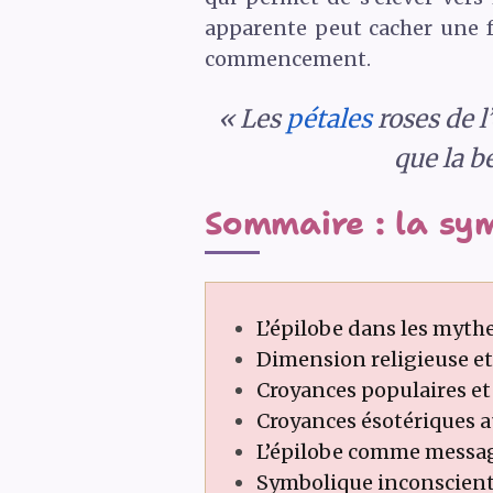
apparente peut cacher une fo
commencement.
« Les
pétales
roses de 
que la b
Sommaire : la sym
L’épilobe dans les myth
Dimension religieuse et 
Croyances populaires et 
Croyances ésotériques aut
L’épilobe comme message
Symbolique inconsciente 