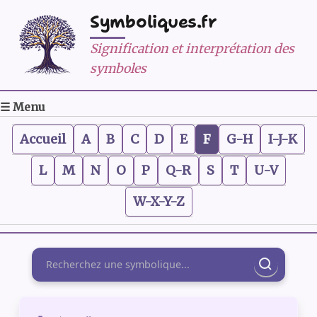
Symboliques.fr
Signification et interprétation des
symboles
☰ Menu
Accueil
A
B
C
D
E
F
G-H
I-J-K
L
M
N
O
P
Q-R
S
T
U-V
W-X-Y-Z
Rechercher