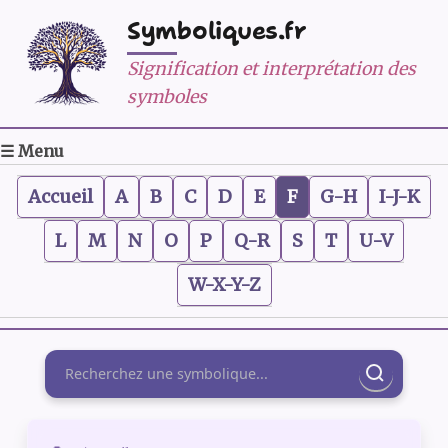
Symboliques.fr
Signification et interprétation des
symboles
☰ Menu
Accueil
A
B
C
D
E
F
G-H
I-J-K
L
M
N
O
P
Q-R
S
T
U-V
W-X-Y-Z
Rechercher