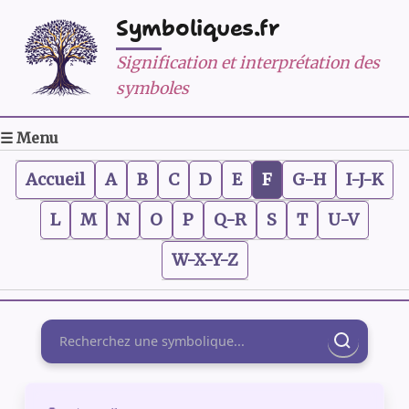
Symboliques.fr
Signification et interprétation des
symboles
☰ Menu
Accueil
A
B
C
D
E
F
G-H
I-J-K
L
M
N
O
P
Q-R
S
T
U-V
W-X-Y-Z
Rechercher