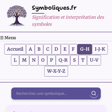
Symboliques.fr
Signification et interprétation des
symboles
☰ Menu
Accueil
A
B
C
D
E
F
G-H
I-J-K
L
M
N
O
P
Q-R
S
T
U-V
W-X-Y-Z
Rechercher