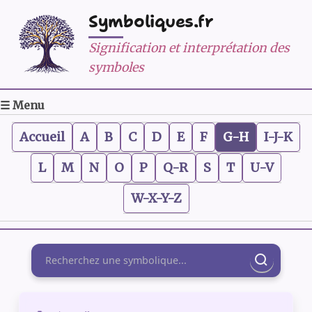
Symboliques.fr
Signification et interprétation des
symboles
☰ Menu
Accueil
A
B
C
D
E
F
G-H
I-J-K
L
M
N
O
P
Q-R
S
T
U-V
W-X-Y-Z
Rechercher