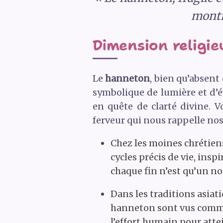
montr
Dimension religie
Le
hanneton
, bien qu’absent 
symbolique de lumière et d’é
en quête de clarté divine. V
ferveur qui nous rappelle nos
Chez les moines chrétiens
cycles précis de vie, insp
chaque fin n’est qu’un n
Dans les traditions asia
hanneton sont vus comme 
l’effort humain pour attei