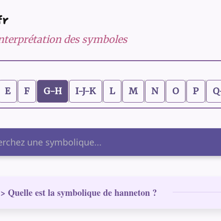
fr
 interprétation des symboles
E
F
G-H
I-J-K
L
M
N
O
P
Q
er
> Quelle est la symbolique de hanneton ?