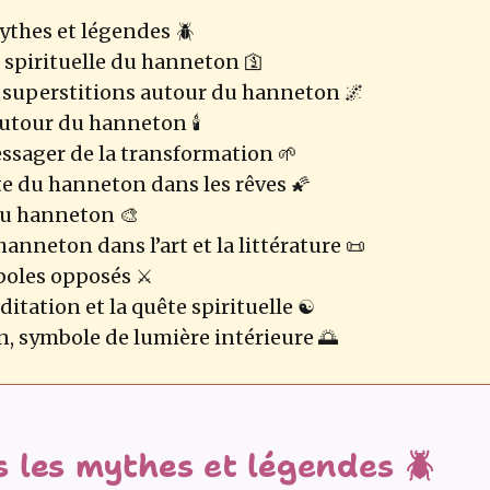
ythes et légendes 🪲
 spirituelle du hanneton 🛐
 superstitions autour du hanneton 🌌
utour du hanneton 🕯️
ager de la transformation 🌱
e du hanneton dans les rêves 🌠
du hanneton 🎨
 hanneton dans l’art et la littérature 📜
oles opposés ⚔️
tation et la quête spirituelle ☯️
n, symbole de lumière intérieure 🌅
 les mythes et légendes 🪲