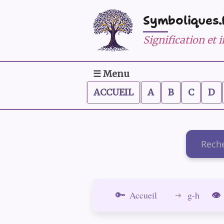
Symboliques.
Signification et
☰ Menu
ACCUEIL
A
B
C
D
Recherch
Accueil
g-h