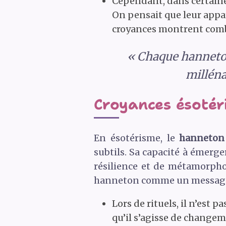
Cependant, dans certaines
On pensait que leur appar
croyances montrent combie
« Chaque hanneton,
milléna
Croyances ésotéri
En ésotérisme, le
hanneton
subtils. Sa capacité à émerg
résilience et de métamorphos
hanneton comme un messager 
Lors de rituels, il n’est 
qu’il s’agisse de changem