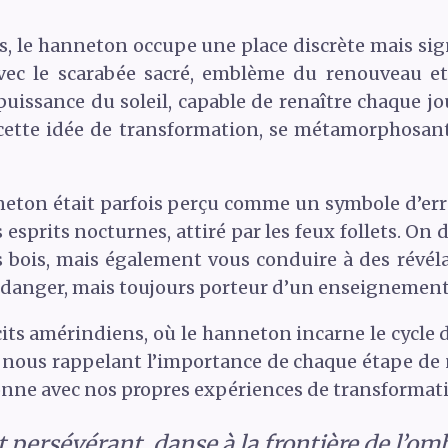
s, le hanneton occupe une place discrète mais sign
vec le scarabée sacré, emblème du renouveau et 
 puissance du soleil, capable de renaître chaque jo
t cette idée de transformation, se métamorphosan
neton était parfois perçu comme un symbole d’err
esprits nocturnes, attiré par les feux follets. On
s bois, mais également vous conduire à des révél
 danger, mais toujours porteur d’un enseignement
cits amérindiens, où le hanneton incarne le cycle d
 nous rappelant l’importance de chaque étape de no
sonne avec nos propres expériences de transformati
t persévérant, danse à la frontière de l’omb