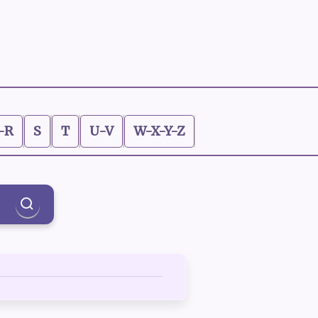
-R
S
T
U-V
W-X-Y-Z