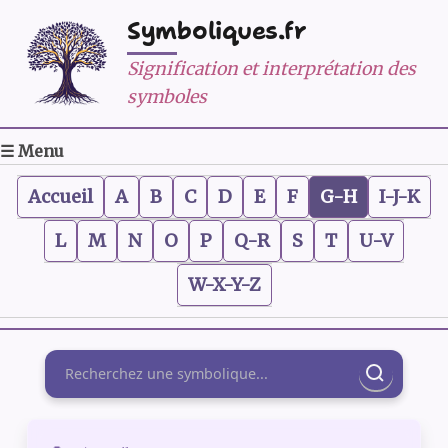
Symboliques.fr
Signification et interprétation des
symboles
☰ Menu
Accueil
A
B
C
D
E
F
G-H
I-J-K
L
M
N
O
P
Q-R
S
T
U-V
W-X-Y-Z
Rechercher