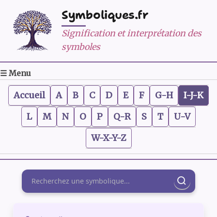
Symboliques.fr
Signification et interprétation des
symboles
☰ Menu
Accueil
A
B
C
D
E
F
G-H
I-J-K
L
M
N
O
P
Q-R
S
T
U-V
W-X-Y-Z
Rechercher