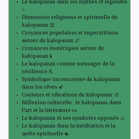
Le kalopanax dans les mythes et légendes
✨
Dimension religieuse et spirituelle du
kalopanax 🛐
Croyances populaires et superstitions
autour du kalopanax 🌌
Croyances ésotériques autour du
kalopanax 🕯️
Le kalopanax comme messager de la
résilience 💪
Symbolique inconsciente du kalopanax
dans les rêves 🌠
Couleurs et vibrations du kalopanax 🎨
Réflexion culturelle : le kalopanax dans
l’art et la littérature 📜
Le kalopanax et ses symboles opposés ⚔️
Le kalopanax dans la méditation et la
quête spirituelle ☯️