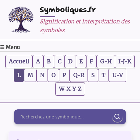
Symboliques.fr
Signification et interprétation des
symboles
☰ Menu
Accueil
A
B
C
D
E
F
G-H
I-J-K
L
M
N
O
P
Q-R
S
T
U-V
W-X-Y-Z
Rechercher