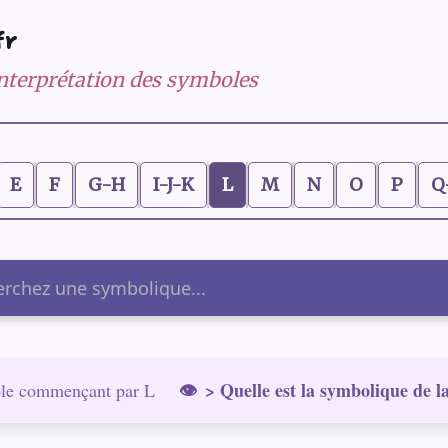
fr
 interprétation des symboles
E
F
G-H
I-J-K
L
M
N
O
P
Q
er
> Quelle est la symbolique de 
le commençant par L