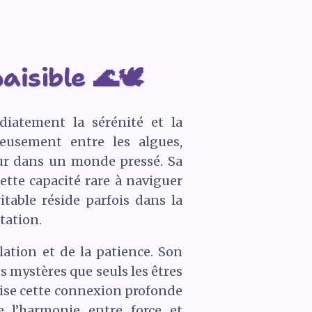
isible 🌊🕊️
iatement la sérénité et la
ieusement entre les algues,
eur dans un monde pressé. Sa
ette capacité rare à naviguer
table réside parfois dans la
tation.
lation et de la patience. Son
s mystères que seuls les êtres
lise cette connexion profonde
e l’harmonie entre force et