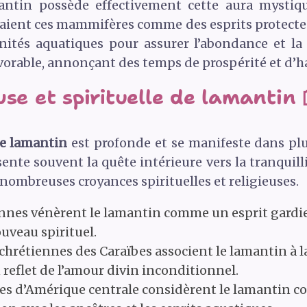
lamantin possède effectivement cette aura mysti
raient ces mammifères comme des esprits protecte
nités aquatiques pour assurer l’abondance et la f
rable, annonçant des temps de prospérité et d’ha
use et spirituelle de lamantin 
de lamantin
est profonde et se manifeste dans plus
sente souvent la quête intérieure vers la tranquill
nombreuses croyances spirituelles et religieuses.
nnes vénèrent le lamantin comme un esprit gardie
ouveau spirituel.
rétiennes des Caraïbes associent le lamantin à la
 reflet de l’amour divin inconditionnel.
es d’Amérique centrale considèrent le lamantin c