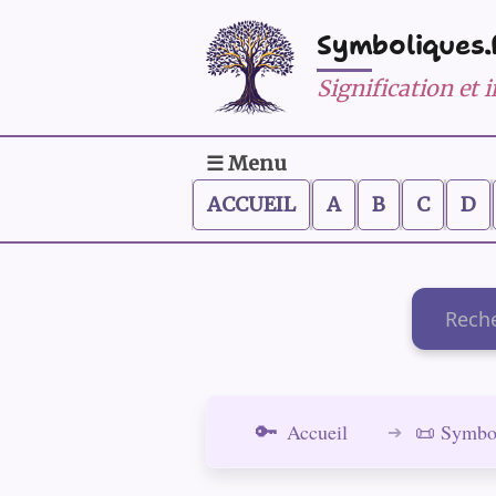
Symboliques.
Signification et
☰ Menu
ACCUEIL
A
B
C
D
Recherch
Accueil
📜 Symbo