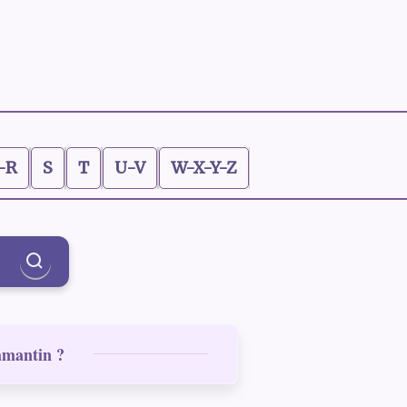
-R
S
T
U-V
W-X-Y-Z
lamantin ?