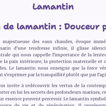
Lamantin
de lamantin : Douceur pa
re majestueuse des eaux chaudes, évoque imméd
arin d’une tendresse infinie, il glisse silenc
trale qui nous rappelle l’importance de la lent
 la paix intérieure, la protection maternelle et c
s. Le lamantin nous enseigne que la force véri
 s’exprimer par la tranquillité plutôt que par l’agi
us invite à redécouvrir les vertus de la contemp
rter en lui les secrets des profondeurs marines, ce
ur essence peuvent percevoir. Le lamantin symbo
source de vie et de régénération. Il représent