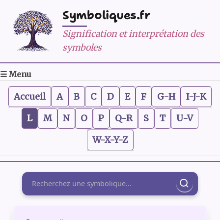
Symboliques.fr
Signification et interprétation des
symboles
☰ Menu
Accueil
A
B
C
D
E
F
G-H
I-J-K
L
M
N
O
P
Q-R
S
T
U-V
W-X-Y-Z
Rechercher