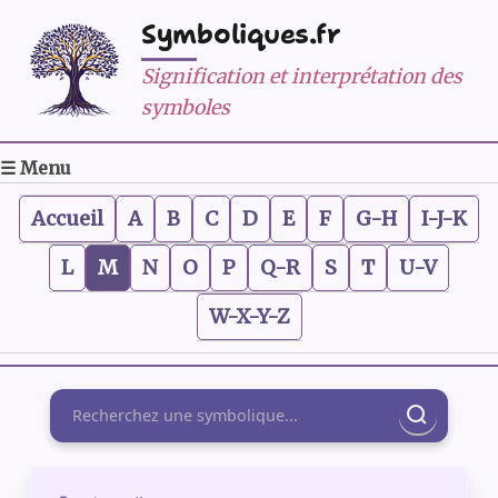
Symboliques.fr
Signification et interprétation des
symboles
☰ Menu
Accueil
A
B
C
D
E
F
G-H
I-J-K
L
M
N
O
P
Q-R
S
T
U-V
W-X-Y-Z
Rechercher