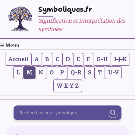
Symboliques.fr
Signification et interprétation des
symboles
☰ Menu
Accueil
A
B
C
D
E
F
G-H
I-J-K
L
M
N
O
P
Q-R
S
T
U-V
W-X-Y-Z
Rechercher