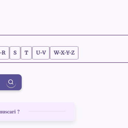
-R
S
T
U-V
W-X-Y-Z
muscari ?