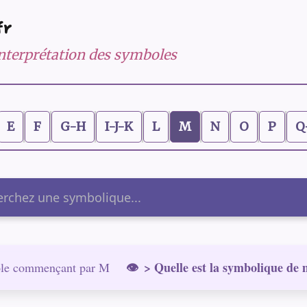
fr
 interprétation des symboles
E
F
G-H
I-J-K
L
M
N
O
P
Q
er
> Quelle est la symbolique de 
le commençant par M