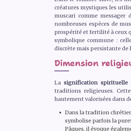
créatures mystiques les utili
muscari comme messager du
nombreuses espèces de musc
prospérité et fertilité à ceux
symbolique commune : celle
discrète mais persistante de l
Dimension religieu
La
signification spirituell
traditions religieuses. Cet
hautement valorisées dans de
Dans la tradition chrétie
symbolise parfois la pure
Pâques, il évoque égaleme