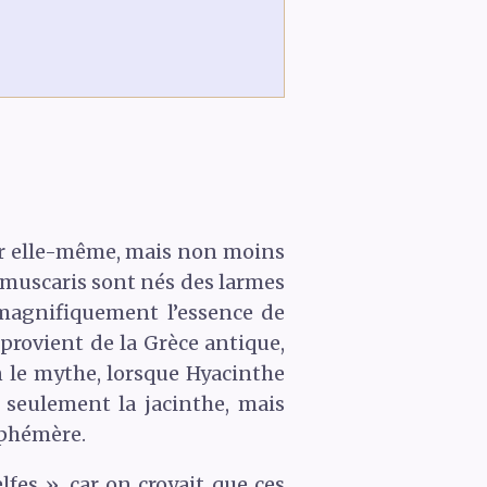
eur elle-même, mais non moins
 muscaris sont nés des larmes
 magnifiquement l’essence de
 provient de la Grèce antique,
n le mythe, lorsque Hyacinthe
 seulement la jacinthe, mais
éphémère.
lfes », car on croyait que ces