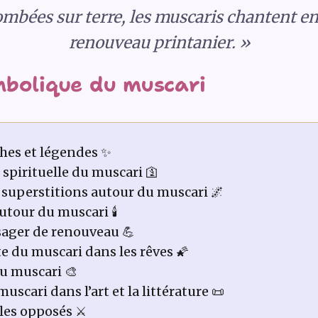
ombées sur terre, les muscaris chantent e
renouveau printanier. »
mbolique du muscari
hes et légendes ✨
spirituelle du muscari 🛐
 superstitions autour du muscari 🌌
tour du muscari 🕯️
ager de renouveau 💪
 du muscari dans les rêves 🌠
du muscari 🎨
muscari dans l’art et la littérature 📜
les opposés ⚔️