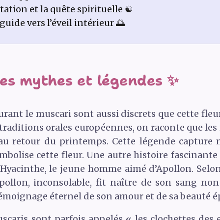
ation et la quête spirituelle ☯️
guide vers l’éveil intérieur 🌅
les mythes et légendes ✨
rant le muscari sont aussi discrets que cette fl
traditions orales européennes, on raconte que les
e au retour du printemps. Cette légende capture
bolise cette fleur. Une autre histoire fascinante
à Hyacinthe, le jeune homme aimé d’Apollon. Selo
ollon, inconsolable, fit naître de son sang non
témoignage éternel de son amour et de sa beauté 
uscaris sont parfois appelés « les clochettes des e