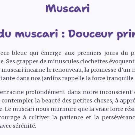
Muscari
u muscari : Douceur pri
 fleur bleue qui émerge aux premiers jours du p
e. Ses grappes de minuscules clochettes évoquent la
 Le muscari incarne le renouveau, la promesse d’un 
ante dans nos jardins rappelle la force tranquille d
enracine profondément dans notre inconscient co
à contempler la beauté des petites choses, à app
e. Le muscari nous murmure que la vraie force rés
ourage à cultiver la patience et la persévéranc
 avec sérénité.