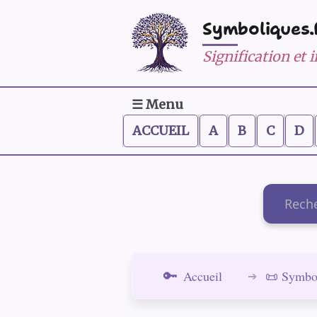
Symboliques.
Signification et
☰ Menu
ACCUEIL
A
B
C
D
Recherch
Accueil
📜 Symbo