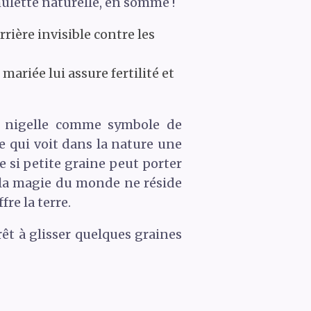
mulette naturelle, en somme !
rière invisible contre les
mariée lui assure fertilité et
 la nigelle comme symbole de
le qui voit dans la nature une
e si petite graine peut porter
ue la magie du monde ne réside
re la terre.
rêt à glisser quelques graines