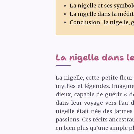
La nigelle et ses symbol
La nigelle dans la médita
Conclusion : la nigelle, 
La nigelle dans l
La nigelle, cette petite fleu
mythes et légendes. Imagine
dieux, capable de guérir « 
dans leur voyage vers l’au-
nigelle était née des larmes
passions. Ces récits ancestra
en bien plus qu’une simple pl