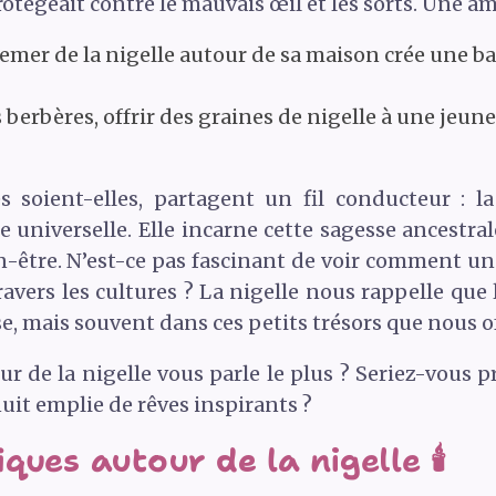
rotégeait contre le mauvais œil et les sorts. Une a
emer de la nigelle autour de sa maison crée une bar
berbères, offrir des graines de nigelle à une jeune 
es soient-elles, partagent un fil conducteur :
e universelle. Elle incarne cette sagesse ancestra
n-être. N’est-ce pas fascinant de voir comment un
travers les cultures ? La nigelle nous rappelle q
, mais souvent dans ces petits trésors que nous off
ur de la nigelle vous parle le plus ? Seriez-vous p
nuit emplie de rêves inspirants ?
ues autour de la nigelle 🕯️