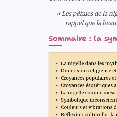
« Les pétales de la n
rappel que la beau
Sommaire : la sym
La nigelle dans les myt
Dimension religieuse et s
Croyances populaires et 
Croyances ésotériques aut
La nigelle comme messag
Symbolique inconsciente 
Couleurs et vibrations de
Réflexion culturelle : la 