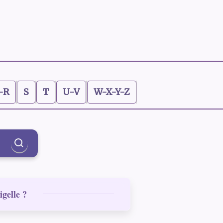
-R
S
T
U-V
W-X-Y-Z
igelle ?