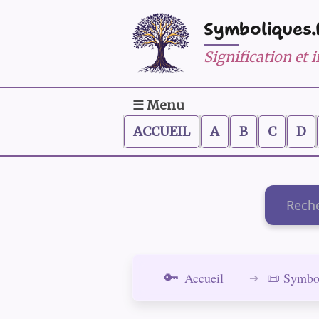
Symboliques.
Signification et
☰ Menu
ACCUEIL
A
B
C
D
Recherch
Accueil
📜 Symbo