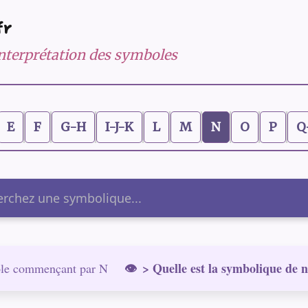
fr
 interprétation des symboles
E
F
G-H
I-J-K
L
M
N
O
P
Q
er
> Quelle est la symbolique de n
le commençant par N