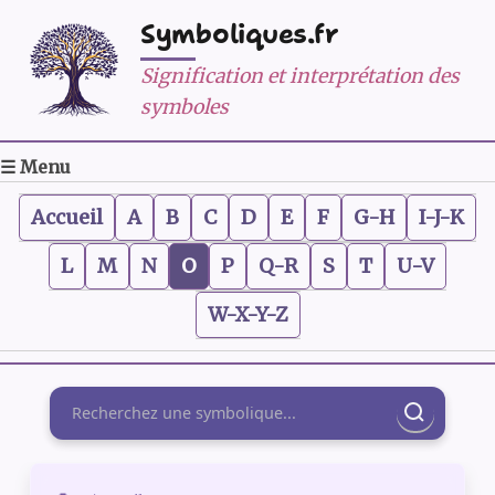
Symboliques.fr
Signification et interprétation des
symboles
☰ Menu
Accueil
A
B
C
D
E
F
G-H
I-J-K
L
M
N
O
P
Q-R
S
T
U-V
W-X-Y-Z
Rechercher