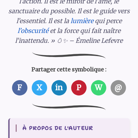
l’action. Il est le miroir de l’âme, le
sanctuaire du possible. Il est le guide vers
l’essentiel. Il est la
lumière
qui perce
l’obscurité
et la force qui fait naître
l’inattendu. » 🥚✨ – Émeline Lefevre
Partager cette symbolique :
F
X
in
P
W
@
À PROPOS DE L'AUTEUR