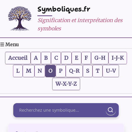
Symboliques.fr
Signification et interprétation des
symboles
☰ Menu
Accueil
A
B
C
D
E
F
G-H
I-J-K
L
M
N
O
P
Q-R
S
T
U-V
W-X-Y-Z
Rechercher