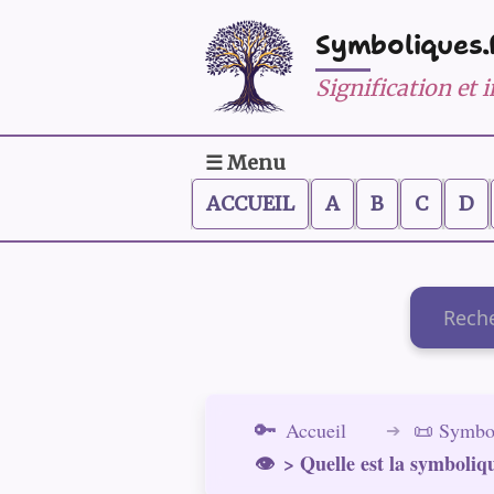
Symboliques.
Signification et
☰ Menu
ACCUEIL
A
B
C
D
Recherch
Accueil
📜 Symbo
> Quelle est la symboliq