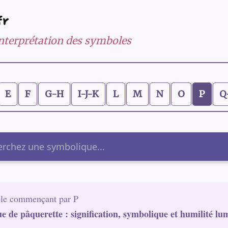
fr
 interprétation des symboles
E
F
G-H
I-J-K
L
M
N
O
P
Q
er
le commençant par P
ue de pâquerette : signification, symbolique et humilité lu