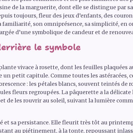
ne de la marguerite, dont elle se distingue par sa 
is toujours, fleur des jeux d’enfants, des couronn
 familiarité, son omniprésence, sa simplicité, en o
hargée d’une symbolique de candeur et de renouve
derrière le symbole
lante vivace à rosette, dont les feuilles plaquées 
 un petit capitule. Comme toutes les astéracées, c
orescence : les pétales blancs, souvent teintés de ro
es fleurs regroupées. La pâquerette a la délicate 
et de les rouvrir au soleil, suivant la lumière comm
té et sa persistance. Elle fleurit très tôt au print
istant au piétinement, à la tonte, repoussant inlas