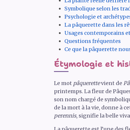
La plante réelle derrière
Symbolique selon les trad
Psychologie et archétype
La pâquerette dans les rê
Usages contemporains et
Questions fréquentes
Ce que la pâquerette nous
Étymologie et his
Le mot
pâquerette
vient de
Pâ
printemps. La fleur de Pâques,
son nom chargé de symbolique
de la mort à la vie, donne à
perennis
, signifie la belle viv
La pâquerette est l’une des fl