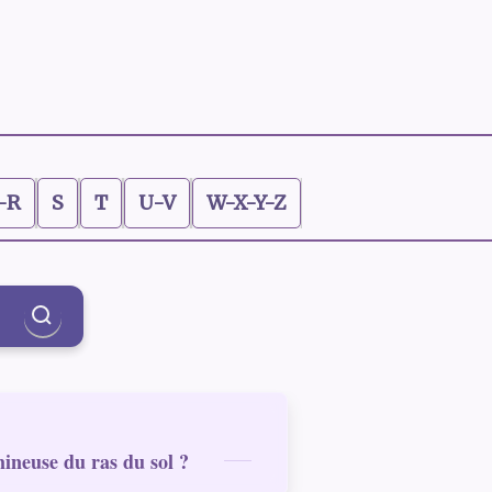
-R
S
T
U-V
W-X-Y-Z
mineuse du ras du sol ?