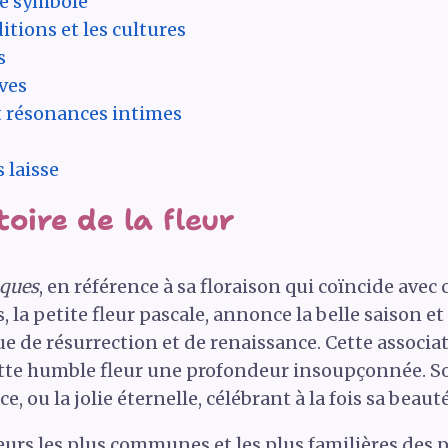
 le symbole
itions et les cultures
s
ves
 résonances intimes
 laisse
toire de la fleur
ques
, en référence à sa floraison qui coïncide avec
 la petite fleur pascale, annonce la belle saison et 
 de résurrection et de renaissance. Cette associat
 cette humble fleur une profondeur insoupçonnée. S
ace, ou la jolie éternelle, célébrant à la fois sa beau
eurs les plus communes et les plus familières des p