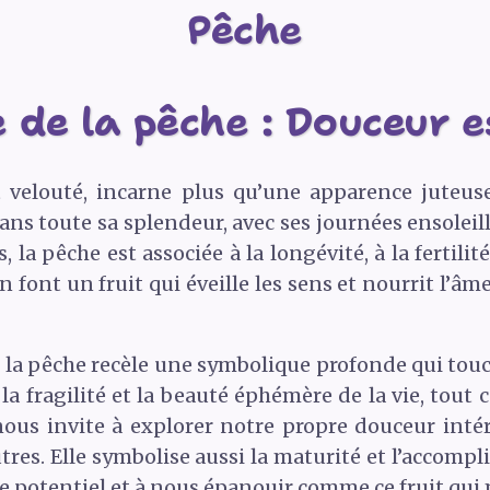
Pêche
 de la pêche : Douceur es
t velouté, incarne plus qu’une apparence juteu
 dans toute sa splendeur, avec ses journées ensoleil
la pêche est associée à la longévité, à la fertilité
n font un fruit qui éveille les sens et nourrit l’âm
, la pêche recèle une symbolique profonde qui tou
 la fragilité et la beauté éphémère de la vie, tout 
nous invite à explorer notre propre douceur intéri
res. Elle symbolise aussi la maturité et l’accom
potentiel et à nous épanouir comme ce fruit qui m