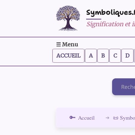
Symboliques.
Signification et
☰ Menu
ACCUEIL
A
B
C
D
Recherch
Accueil
📜 Symbo