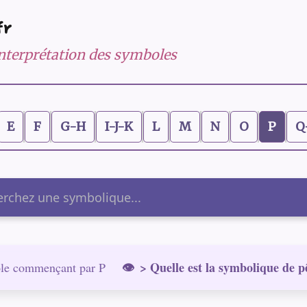
fr
 interprétation des symboles
E
F
G-H
I-J-K
L
M
N
O
P
Q
er
> Quelle est la symbolique de p
le commençant par P