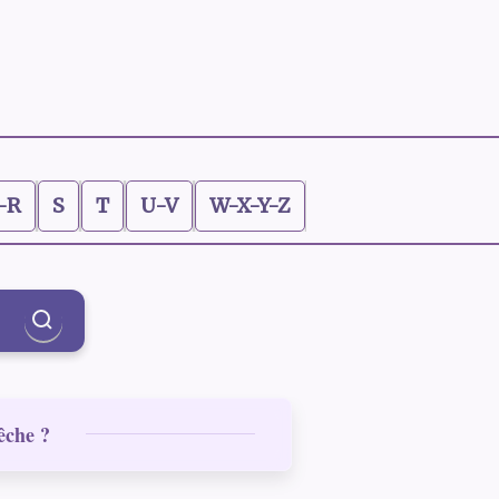
-R
S
T
U-V
W-X-Y-Z
êche ?