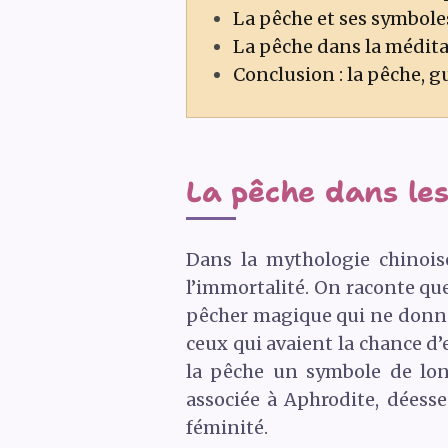
La pêche et ses symbole
La pêche dans la méditat
Conclusion : la pêche, g
La pêche dans le
Dans la mythologie chinois
l’immortalité. On raconte que
pêcher magique qui ne donnait
ceux qui avaient la chance d
la pêche un symbole de lon
associée à Aphrodite, déesse
féminité.