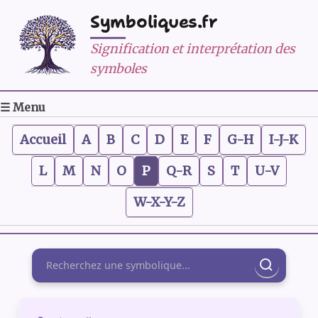
Symboliques.fr
Signification et interprétation des
symboles
☰ Menu
Accueil
A
B
C
D
E
F
G-H
I-J-K
L
M
N
O
P
Q-R
S
T
U-V
W-X-Y-Z
Rechercher