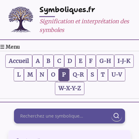
Symboliques.fr
Signification et interprétation des
symboles
☰ Menu
Accueil
A
B
C
D
E
F
G-H
I-J-K
L
M
N
O
P
Q-R
S
T
U-V
W-X-Y-Z
Rechercher