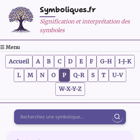
Symboliques.fr
Signification et interprétation des
symboles
☰ Menu
Accueil
A
B
C
D
E
F
G-H
I-J-K
L
M
N
O
P
Q-R
S
T
U-V
W-X-Y-Z
Rechercher