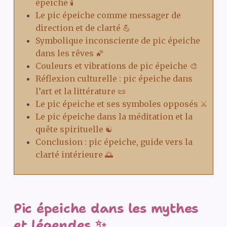
épeiche 🕯️
Le pic épeiche comme messager de
direction et de clarté 💪
Symbolique inconsciente de pic épeiche
dans les rêves 🌠
Couleurs et vibrations de pic épeiche 🎨
Réflexion culturelle : pic épeiche dans
l’art et la littérature 📜
Le pic épeiche et ses symboles opposés ⚔️
Le pic épeiche dans la méditation et la
quête spirituelle ☯️
Conclusion : pic épeiche, guide vers la
clarté intérieure 🌅
Pic épeiche dans les mythes
et légendes ✨