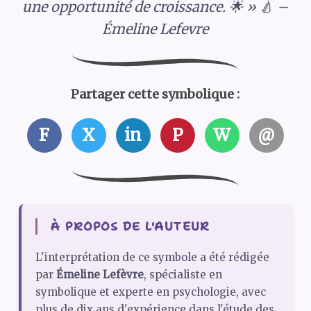
une opportunité de croissance. 🌟 » 🍐 –
Émeline Lefevre
Partager cette symbolique :
F
X
in
P
W
@
À PROPOS DE L'AUTEUR
L'interprétation de ce symbole a été rédigée
par
Émeline Lefèvre
, spécialiste en
symbolique et experte en psychologie, avec
plus de dix ans d'expérience dans l'étude des