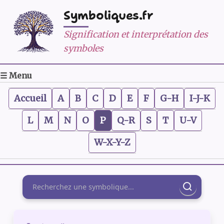
Symboliques.fr
Signification et interprétation des
symboles
☰ Menu
Accueil
A
B
C
D
E
F
G-H
I-J-K
L
M
N
O
P
Q-R
S
T
U-V
W-X-Y-Z
Rechercher