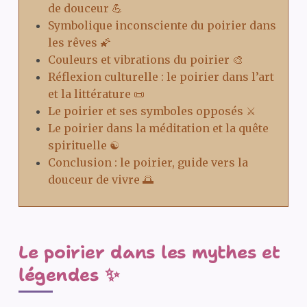
de douceur 💪
Symbolique inconsciente du poirier dans
les rêves 🌠
Couleurs et vibrations du poirier 🎨
Réflexion culturelle : le poirier dans l’art
et la littérature 📜
Le poirier et ses symboles opposés ⚔️
Le poirier dans la méditation et la quête
spirituelle ☯️
Conclusion : le poirier, guide vers la
douceur de vivre 🌅
Le poirier dans les mythes et
légendes ✨