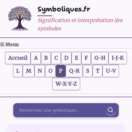
Symboliques.fr
Signification et interprétation des
symboles
☰ Menu
Accueil
A
B
C
D
E
F
G-H
I-J-K
L
M
N
O
P
Q-R
S
T
U-V
W-X-Y-Z
Rechercher