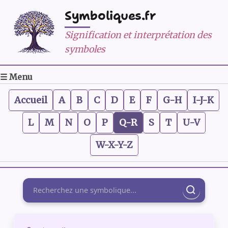
Symboliques.fr
Signification et interprétation des
symboles
☰ Menu
Accueil
A
B
C
D
E
F
G-H
I-J-K
L
M
N
O
P
Q-R
S
T
U-V
W-X-Y-Z
Rechercher