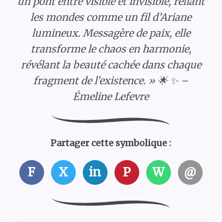
un pont entre visible et invisible, reliant
les mondes comme un fil d’Ariane
lumineux. Messagère de paix, elle
transforme le chaos en harmonie,
révélant la beauté cachée dans chaque
fragment de l’existence. » 🌟 ✨ –
Émeline Lefevre
Partager cette symbolique :
F
X
in
P
W
@