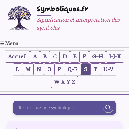
Symboliques.fr
Signification et interprétation des
symboles
☰ Menu
Accueil
A
B
C
D
E
F
G-H
I-J-K
L
M
N
O
P
Q-R
S
T
U-V
W-X-Y-Z
Rechercher