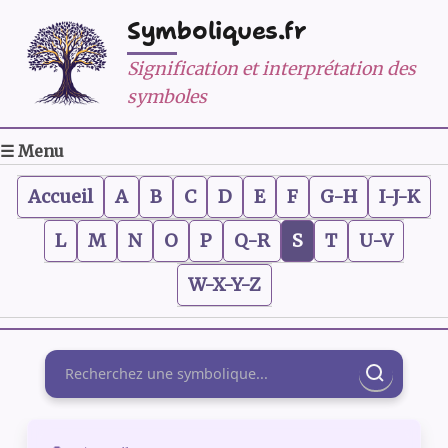
Symboliques.fr
Signification et interprétation des
symboles
☰ Menu
Accueil
A
B
C
D
E
F
G-H
I-J-K
L
M
N
O
P
Q-R
S
T
U-V
W-X-Y-Z
Rechercher